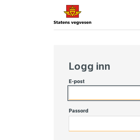
Logg
Logg inn
inn
E-post
Passord